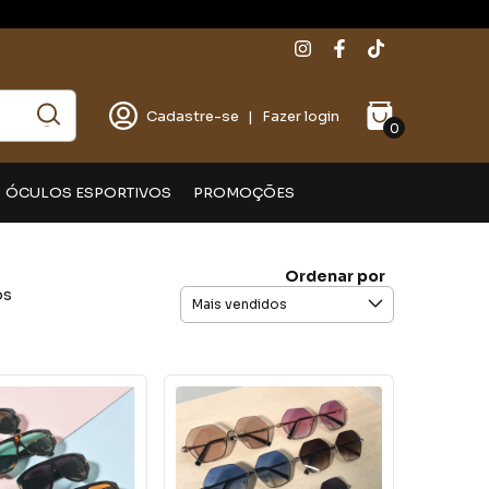
Cadastre-se
|
Fazer login
0
ÓCULOS ESPORTIVOS
PROMOÇÕES
Ordenar por
os