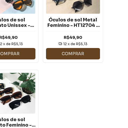
los de sol
Óculos de sol Metal
to Unissex -
Feminino - HT12704 -
637 - LE: 121
LE: 221
R$49,90
R$49,90
12
x de
R$5,13
12
x de
R$5,13
COMPRAR
COMPRAR
los de sol
to Feminino -