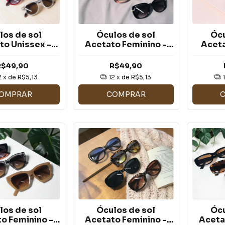
los de sol
Óculos de sol
Ócu
to Unissex -
Acetato Feminino -
Aceta
80 - LE: 220
HP12305 - LE:146
HP12
R$49,90
R$49,90
2
x de
R$5,13
12
x de
R$5,13
OMPRAR
COMPRAR
los de sol
Óculos de sol
Ócu
o Feminino -
Acetato Feminino -
Aceta