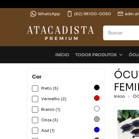
WhatsApp
(62) 98100-0050
adm.a
INÍCIO
TODOS PRODUTOS
ÓCU
ÓCU
Cor
FEM
Preto (5)
Início
ÓC
Vermelho (2)
Branco (1)
Cinza (3)
Azul (1)