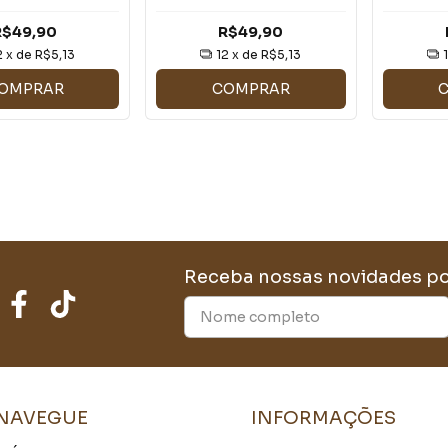
87 - LE: 219
K&L7047 - LE: 217
K&L5
R$49,90
R$49,90
2
x de
R$5,13
12
x de
R$5,13
OMPRAR
COMPRAR
Receba nossas novidades po
NAVEGUE
INFORMAÇÕES