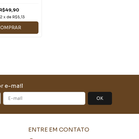
197 - LE: 216
R$49,90
12
x de
R$5,13
COMPRAR
r e-mail
ENTRE EM CONTATO