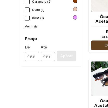
Caramelo (2)
Nude (1)
Ócu
Rosa (1)
Aceta
HP078
Ver mais
1
Preço
C
De
Até
Aplicar
Ócu
Acetat