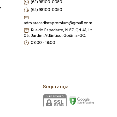
(62) 98100-0050
E
(62) 98100-0050
adm.atacadistapremium@gmail.com
Rua do Espadarte, N 57, Qd. 41, Lt.
03, Jardim Atlântico, Goiânia-GO.
08:00 - 18:00
Segurança