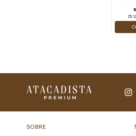
JL821
1
C
SOBRE