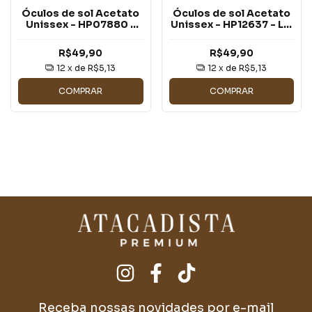
Óculos de sol Acetato
Óculos de sol Acetato
Unissex - HP07880 -
Unissex - HP12637 - LE:
LE: 220
121
R$49,90
R$49,90
12
x de
R$5,13
12
x de
R$5,13
COMPRAR
COMPRAR
Receba nossas novidades por e-mail